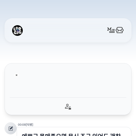
00:08
[익명]